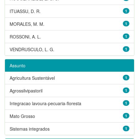
ITUASSU, D. R.
1
MORALES, M. M.
1
ROSSONI, A. L.
1
VENDRUSCULO, L. G.
1
Assunto
Agricultura Sustentável
1
Agrossilvipastoril
1
Integracao lavoura-pecuaria-floresta
1
Mato Grosso
1
Sistemas integrados
1