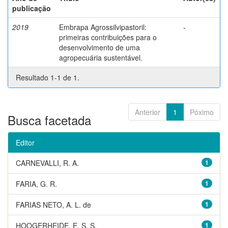
publicação
2019
Embrapa Agrossilvipastoril:
-
primeiras contribuições para o
desenvolvimento de uma
agropecuária sustentável.
Resultado 1-1 de 1.
Anterior
1
Póximo
Busca facetada
Editor
CARNEVALLI, R. A.
1
FARIA, G. R.
1
FARIAS NETO, A. L. de
1
HOOGERHEIDE, E. S. S.
1