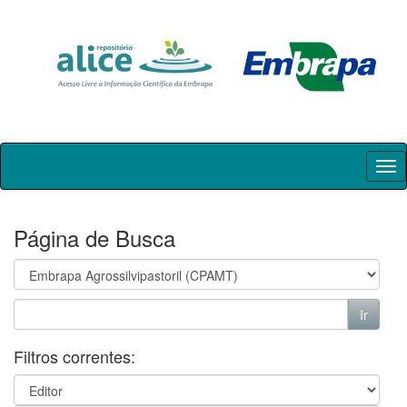
Skip
navigation
Página de Busca
Filtros correntes: