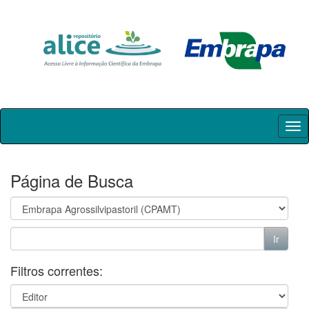
Skip
navigation
Página de Busca
Filtros correntes: