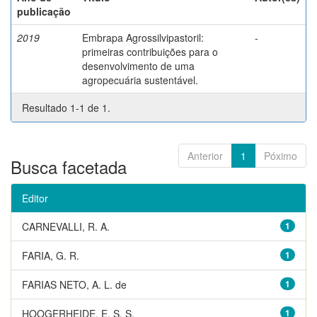
publicação
2019
Embrapa Agrossilvipastoril:
-
primeiras contribuições para o
desenvolvimento de uma
agropecuária sustentável.
Resultado 1-1 de 1.
Anterior
1
Póximo
Busca facetada
Editor
CARNEVALLI, R. A.
1
FARIA, G. R.
1
FARIAS NETO, A. L. de
1
HOOGERHEIDE, E. S. S.
1