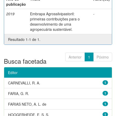
publicação
2019
Embrapa Agrossilvipastoril:
-
primeiras contribuições para o
desenvolvimento de uma
agropecuária sustentável.
Resultado 1-1 de 1.
Anterior
1
Póximo
Busca facetada
Editor
CARNEVALLI, R. A.
1
FARIA, G. R.
1
FARIAS NETO, A. L. de
1
HOOGERHEIDE, E. S. S.
1