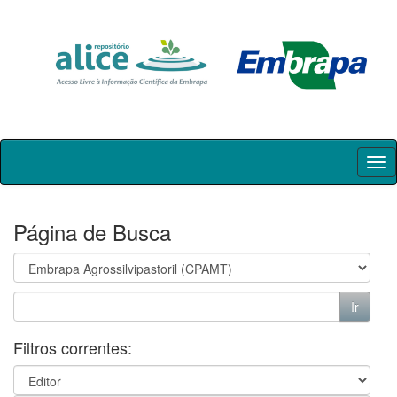
Skip
navigation
Página de Busca
Filtros correntes: