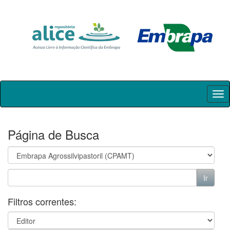
Skip
navigation
Página de Busca
Filtros correntes: