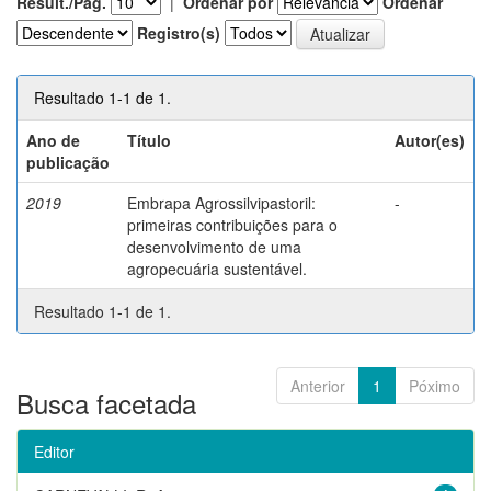
Result./Pág.
|
Ordenar por
Ordenar
Registro(s)
Resultado 1-1 de 1.
Ano de
Título
Autor(es)
publicação
2019
Embrapa Agrossilvipastoril:
-
primeiras contribuições para o
desenvolvimento de uma
agropecuária sustentável.
Resultado 1-1 de 1.
Anterior
1
Póximo
Busca facetada
Editor