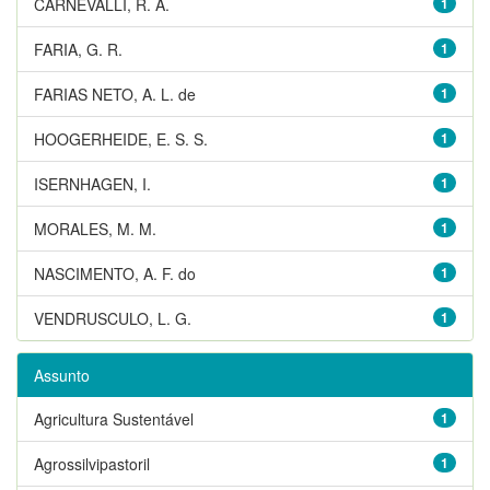
CARNEVALLI, R. A.
1
FARIA, G. R.
1
FARIAS NETO, A. L. de
1
HOOGERHEIDE, E. S. S.
1
ISERNHAGEN, I.
1
MORALES, M. M.
1
NASCIMENTO, A. F. do
1
VENDRUSCULO, L. G.
1
Assunto
Agricultura Sustentável
1
Agrossilvipastoril
1