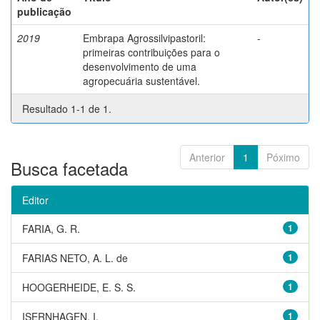
publicação
2019
Embrapa Agrossilvipastoril:
-
primeiras contribuições para o
desenvolvimento de uma
agropecuária sustentável.
Resultado 1-1 de 1.
Anterior
1
Póximo
Busca facetada
Editor
FARIA, G. R.
1
FARIAS NETO, A. L. de
1
HOOGERHEIDE, E. S. S.
1
ISERNHAGEN, I.
1