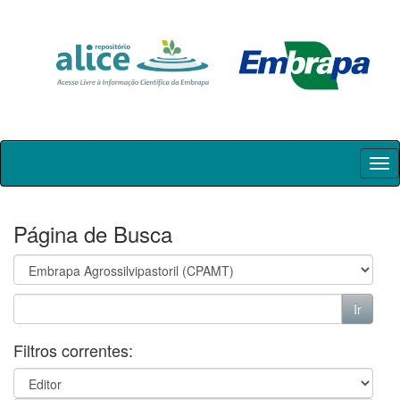
Skip
navigation
Página de Busca
Filtros correntes: