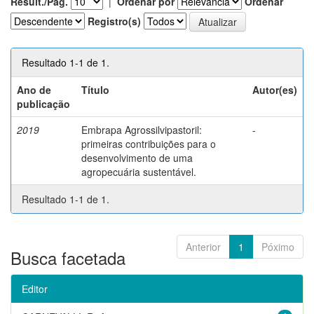
Result./Pág.
|
Ordenar por
Ordenar
Registro(s)
Resultado 1-1 de 1.
Ano de
Título
Autor(es)
publicação
2019
Embrapa Agrossilvipastoril:
-
primeiras contribuições para o
desenvolvimento de uma
agropecuária sustentável.
Resultado 1-1 de 1.
Anterior
1
Póximo
Busca facetada
Editor