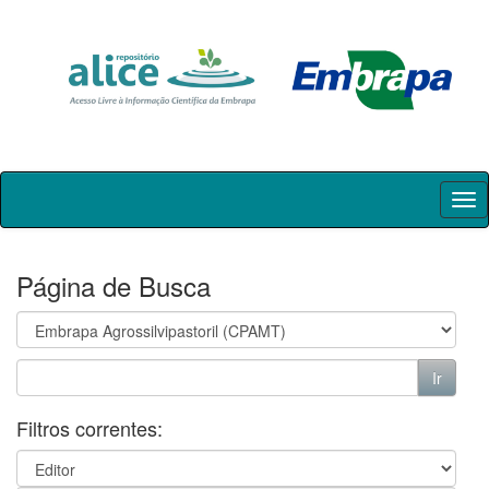
Skip
navigation
Página de Busca
Filtros correntes: