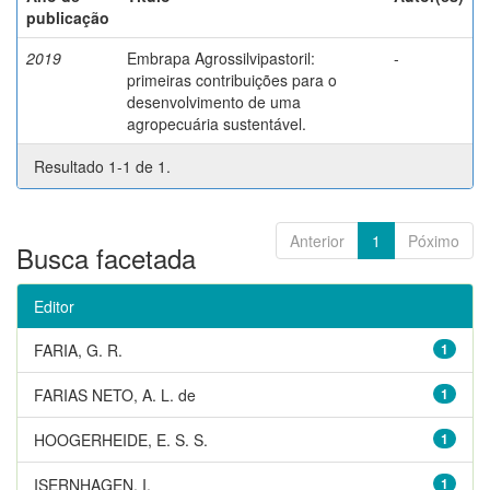
publicação
2019
Embrapa Agrossilvipastoril:
-
primeiras contribuições para o
desenvolvimento de uma
agropecuária sustentável.
Resultado 1-1 de 1.
Anterior
1
Póximo
Busca facetada
Editor
FARIA, G. R.
1
FARIAS NETO, A. L. de
1
HOOGERHEIDE, E. S. S.
1
ISERNHAGEN, I.
1