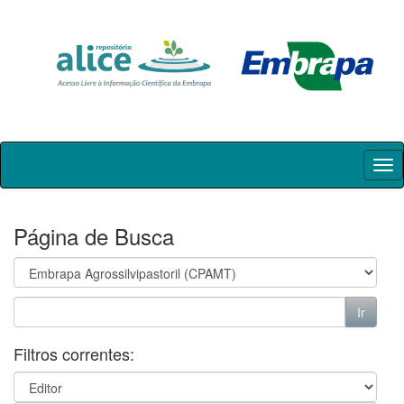
Skip
navigation
Página de Busca
Filtros correntes: