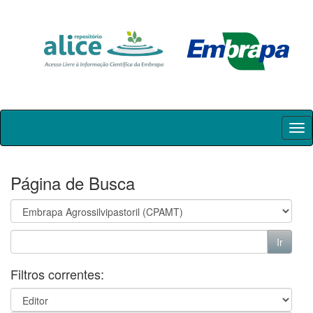
Skip
navigation
Página de Busca
Filtros correntes: