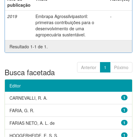
publicação
2019
Embrapa Agrossilvipastoril:
-
primeiras contribuições para o
desenvolvimento de uma
agropecuária sustentável.
Resultado 1-1 de 1.
Anterior
1
Póximo
Busca facetada
Editor
CARNEVALLI, R. A.
1
FARIA, G. R.
1
FARIAS NETO, A. L. de
1
HOOGERHEIDE, E. S. S.
1