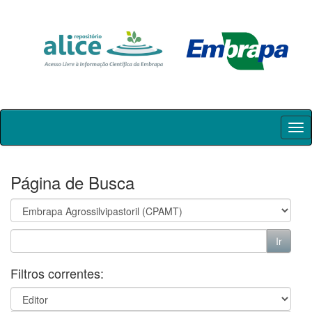
Skip
navigation
Página de Busca
Filtros correntes: