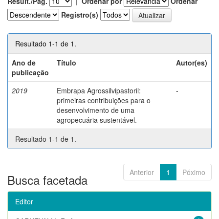
Result./Pág.
|
Ordenar por
Ordenar
Registro(s)
Resultado 1-1 de 1.
Ano de
Título
Autor(es)
publicação
2019
Embrapa Agrossilvipastoril:
-
primeiras contribuições para o
desenvolvimento de uma
agropecuária sustentável.
Resultado 1-1 de 1.
Anterior
1
Póximo
Busca facetada
Editor