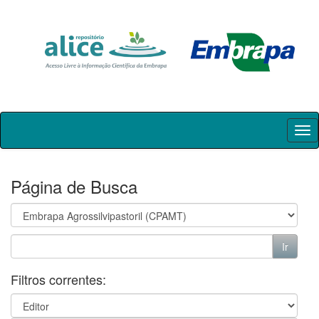
Skip
navigation
Página de Busca
Filtros correntes: