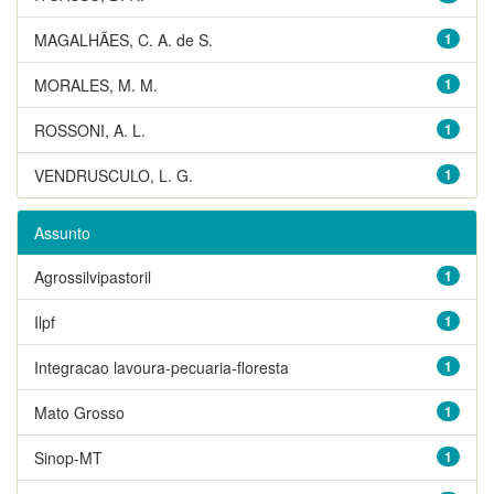
MAGALHÃES, C. A. de S.
1
MORALES, M. M.
1
ROSSONI, A. L.
1
VENDRUSCULO, L. G.
1
Assunto
Agrossilvipastoril
1
Ilpf
1
Integracao lavoura-pecuaria-floresta
1
Mato Grosso
1
Sinop-MT
1