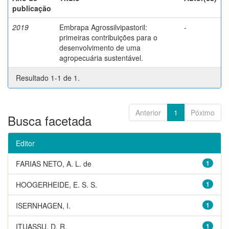
publicação
2019
Embrapa Agrossilvipastoril:
-
primeiras contribuições para o
desenvolvimento de uma
agropecuária sustentável.
Resultado 1-1 de 1.
Anterior
1
Póximo
Busca facetada
Editor
FARIAS NETO, A. L. de
1
HOOGERHEIDE, E. S. S.
1
ISERNHAGEN, I.
1
ITUASSU, D. R.
1