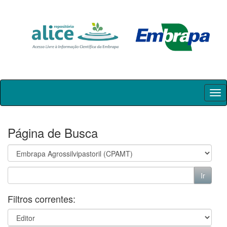
Skip
navigation
Página de Busca
Filtros correntes: