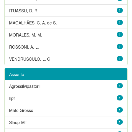
ITUASSU, D. R.
1
MAGALHÃES, C. A. de S.
1
MORALES, M. M.
1
ROSSONI, A. L.
1
VENDRUSCULO, L. G.
1
Assunto
Agrossilvipastoril
1
Ilpf
1
Mato Grosso
1
Sinop-MT
1