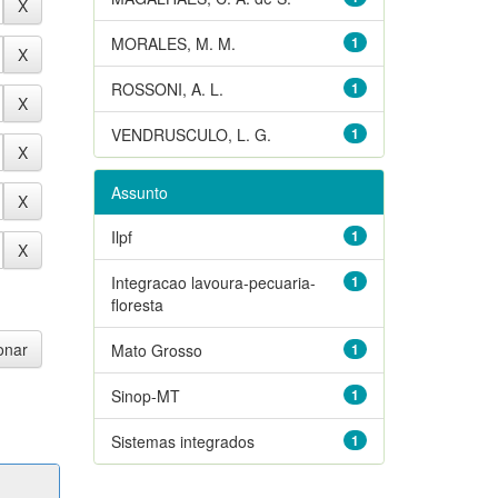
MORALES, M. M.
1
ROSSONI, A. L.
1
VENDRUSCULO, L. G.
1
Assunto
Ilpf
1
Integracao lavoura-pecuaria-
1
floresta
Mato Grosso
1
Sinop-MT
1
Sistemas integrados
1