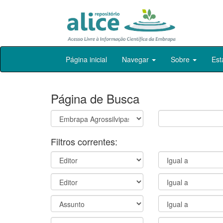
Skip
Página inicial
Navegar
Sobre
Est
navigation
Página de Busca
Filtros correntes: