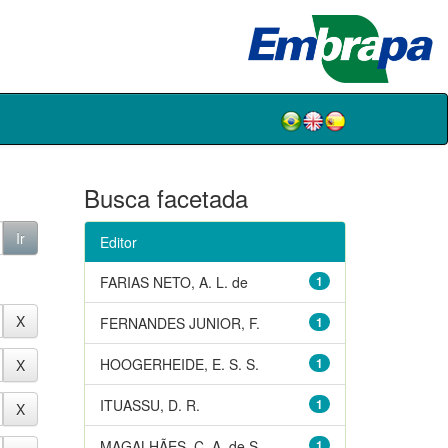
Busca facetada
Editor
FARIAS NETO, A. L. de
1
FERNANDES JUNIOR, F.
1
HOOGERHEIDE, E. S. S.
1
ITUASSU, D. R.
1
MAGALHÃES, C. A. de S.
1