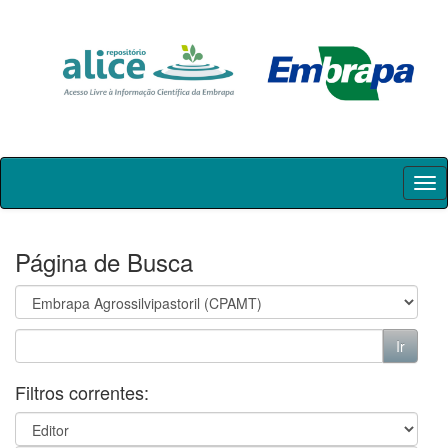
Skip
navigation
Página de Busca
Filtros correntes: