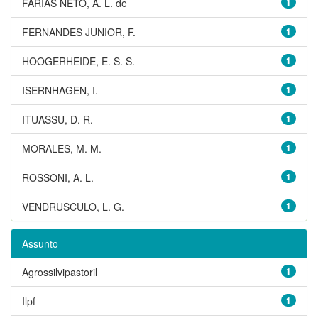
FARIAS NETO, A. L. de
1
FERNANDES JUNIOR, F.
1
HOOGERHEIDE, E. S. S.
1
ISERNHAGEN, I.
1
ITUASSU, D. R.
1
MORALES, M. M.
1
ROSSONI, A. L.
1
VENDRUSCULO, L. G.
1
Assunto
Agrossilvipastoril
1
Ilpf
1