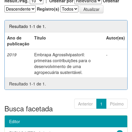
Result./Pág.
|
Ordenar por
Ordenar
Registro(s)
Resultado 1-1 de 1.
Ano de
Título
Autor(es)
publicação
2019
Embrapa Agrossilvipastoril:
-
primeiras contribuições para o
desenvolvimento de uma
agropecuária sustentável.
Resultado 1-1 de 1.
Anterior
1
Póximo
Busca facetada
Editor