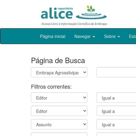
Skip
Página inicial
Navegar
Sobre
Est
navigation
Página de Busca
Filtros correntes: