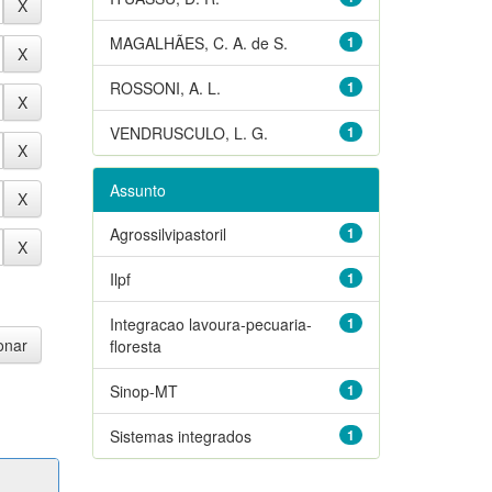
MAGALHÃES, C. A. de S.
1
ROSSONI, A. L.
1
VENDRUSCULO, L. G.
1
Assunto
Agrossilvipastoril
1
Ilpf
1
Integracao lavoura-pecuaria-
1
floresta
Sinop-MT
1
Sistemas integrados
1