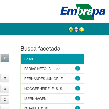
Busca facetada
Editor
FARIAS NETO, A. L. de
1
FERNANDES JUNIOR, F.
1
HOOGERHEIDE, E. S. S.
1
ISERNHAGEN, I.
1
ITUASSU, D. R.
1