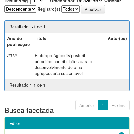
Result./Pág.
|
Ordenar por
Ordenar
Registro(s)
Resultado 1-1 de 1.
Ano de
Título
Autor(es)
publicação
2019
Embrapa Agrossilvipastoril:
-
primeiras contribuições para o
desenvolvimento de uma
agropecuária sustentável.
Resultado 1-1 de 1.
Anterior
1
Póximo
Busca facetada
Editor