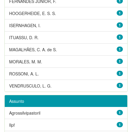
FERNANDES JUNIOR, F.
1
HOOGERHEIDE, E. S. S.
1
ISERNHAGEN, I.
1
ITUASSU, D. R.
1
MAGALHÃES, C. A. de S.
1
MORALES, M. M.
1
ROSSONI, A. L.
1
VENDRUSCULO, L. G.
1
Assunto
Agrossilvipastoril
1
Ilpf
1