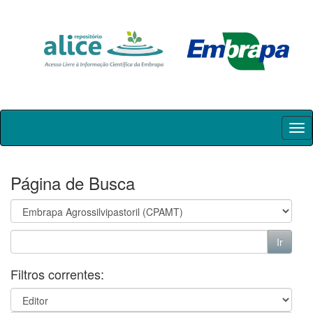
Skip
navigation
Página de Busca
Filtros correntes: