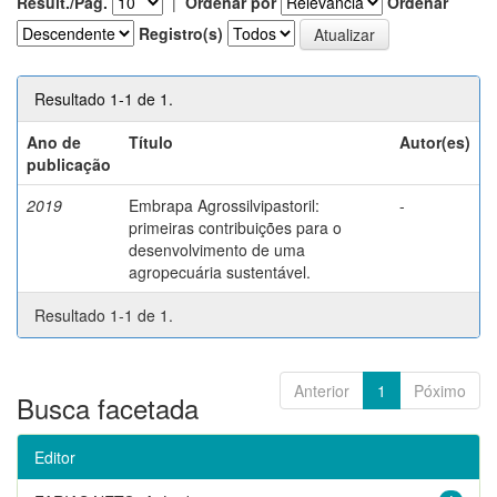
Result./Pág.
|
Ordenar por
Ordenar
Registro(s)
Resultado 1-1 de 1.
Ano de
Título
Autor(es)
publicação
2019
Embrapa Agrossilvipastoril:
-
primeiras contribuições para o
desenvolvimento de uma
agropecuária sustentável.
Resultado 1-1 de 1.
Anterior
1
Póximo
Busca facetada
Editor