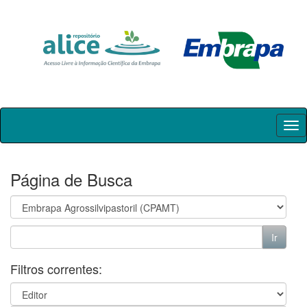
Skip
navigation
Página de Busca
Filtros correntes: