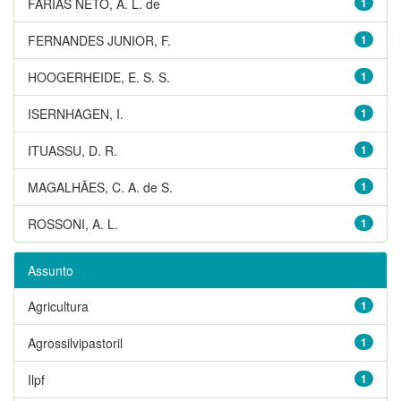
FARIAS NETO, A. L. de
1
FERNANDES JUNIOR, F.
1
HOOGERHEIDE, E. S. S.
1
ISERNHAGEN, I.
1
ITUASSU, D. R.
1
MAGALHÃES, C. A. de S.
1
ROSSONI, A. L.
1
Assunto
Agricultura
1
Agrossilvipastoril
1
Ilpf
1