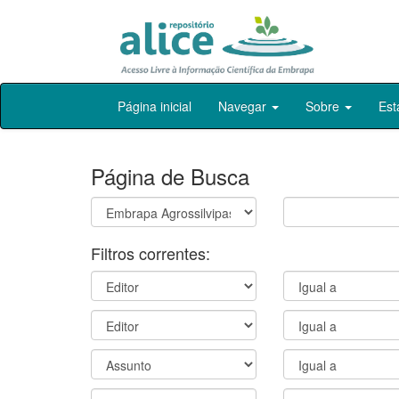
Skip
Página inicial
Navegar
Sobre
Est
navigation
Página de Busca
Filtros correntes: