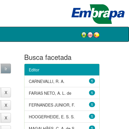
Busca facetada
Editor
CARNEVALLI, R. A.
1
FARIAS NETO, A. L. de
1
FERNANDES JUNIOR, F.
1
HOOGERHEIDE, E. S. S.
1
MAGALHÃES, C. A. de S.
1