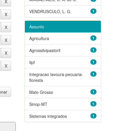
VENDRUSCULO, L. G.
1
Assunto
Agricultura
1
Agrossilvipastoril
1
Ilpf
1
Integracao lavoura-pecuaria-
1
floresta
Mato Grosso
1
Sinop-MT
1
Sistemas integrados
1