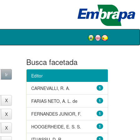
Busca facetada
Editor
CARNEVALLI, R. A.
1
FARIAS NETO, A. L. de
1
FERNANDES JUNIOR, F.
1
HOOGERHEIDE, E. S. S.
1
ITUASSU, D. R.
1