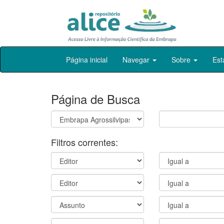
Skip
Página inicial
Navegar
Sobre
Est
navigation
Página de Busca
Filtros correntes: