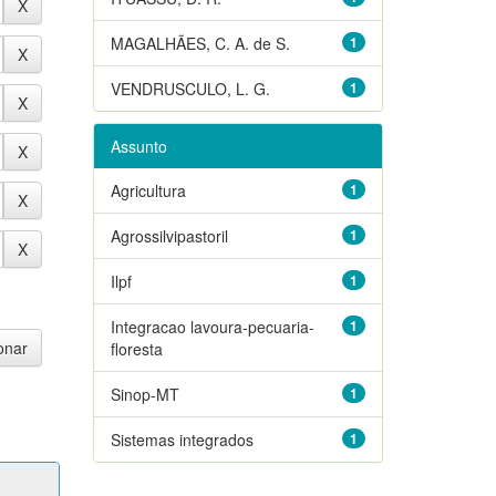
MAGALHÃES, C. A. de S.
1
VENDRUSCULO, L. G.
1
Assunto
Agricultura
1
Agrossilvipastoril
1
Ilpf
1
Integracao lavoura-pecuaria-
1
floresta
Sinop-MT
1
Sistemas integrados
1