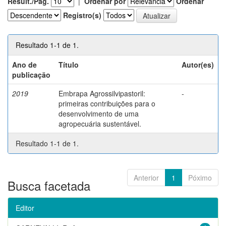
Result./Pág.
|
Ordenar por
Ordenar
Registro(s)
Resultado 1-1 de 1.
Ano de
Título
Autor(es)
publicação
2019
Embrapa Agrossilvipastoril:
-
primeiras contribuições para o
desenvolvimento de uma
agropecuária sustentável.
Resultado 1-1 de 1.
Anterior
1
Póximo
Busca facetada
Editor