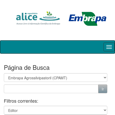
Skip
navigation
Página de Busca
Filtros correntes: