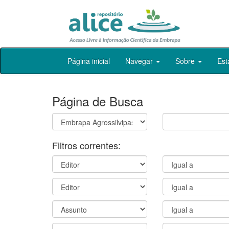
Skip
Página inicial
Navegar
Sobre
Est
navigation
Página de Busca
Filtros correntes: