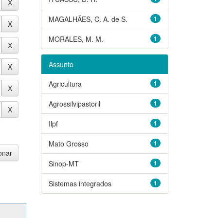
MAGALHÃES, C. A. de S.
1
MORALES, M. M.
1
Assunto
Agricultura
1
Agrossilvipastoril
1
Ilpf
1
Mato Grosso
1
Sinop-MT
1
Sistemas integrados
1