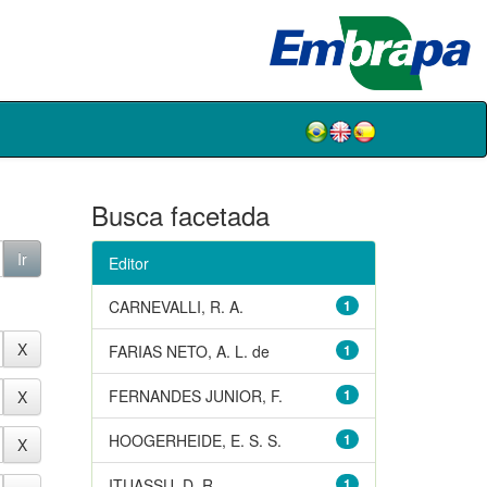
Busca facetada
Editor
CARNEVALLI, R. A.
1
FARIAS NETO, A. L. de
1
FERNANDES JUNIOR, F.
1
HOOGERHEIDE, E. S. S.
1
ITUASSU, D. R.
1