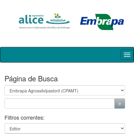
Skip
navigation
Página de Busca
Filtros correntes: