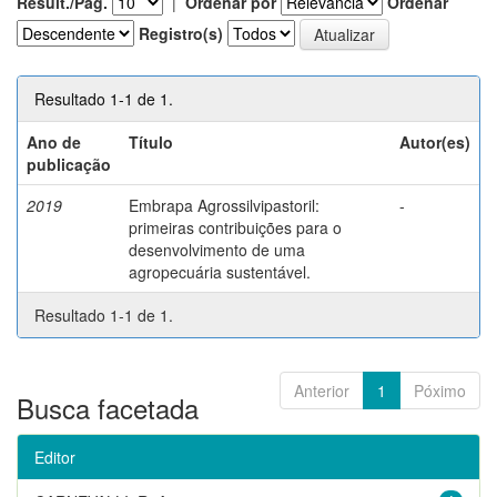
Result./Pág.
|
Ordenar por
Ordenar
Registro(s)
Resultado 1-1 de 1.
Ano de
Título
Autor(es)
publicação
2019
Embrapa Agrossilvipastoril:
-
primeiras contribuições para o
desenvolvimento de uma
agropecuária sustentável.
Resultado 1-1 de 1.
Anterior
1
Póximo
Busca facetada
Editor