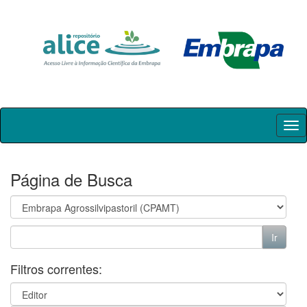
Skip
navigation
Página de Busca
Filtros correntes: