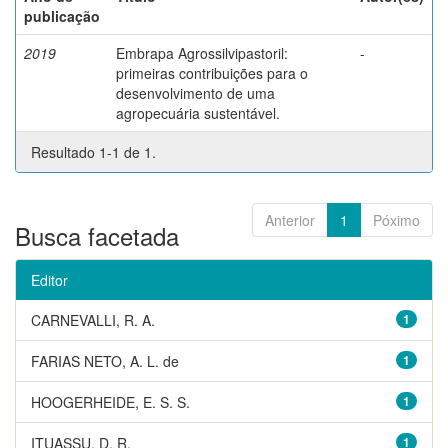
publicação
2019
Embrapa Agrossilvipastoril:
-
primeiras contribuições para o
desenvolvimento de uma
agropecuária sustentável.
Resultado 1-1 de 1.
Anterior
1
Póximo
Busca facetada
Editor
CARNEVALLI, R. A.
1
FARIAS NETO, A. L. de
1
HOOGERHEIDE, E. S. S.
1
ITUASSU, D. R.
1