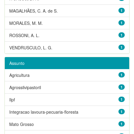
MAGALHÃES, C. A. de S.
1
MORALES, M. M.
1
ROSSONI, A. L.
1
VENDRUSCULO, L. G.
1
Assunto
Agricultura
1
Agrossilvipastoril
1
Ilpf
1
Integracao lavoura-pecuaria-floresta
1
Mato Grosso
1