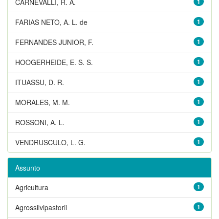
CARNEVALLI, R. A.
1
FARIAS NETO, A. L. de
1
FERNANDES JUNIOR, F.
1
HOOGERHEIDE, E. S. S.
1
ITUASSU, D. R.
1
MORALES, M. M.
1
ROSSONI, A. L.
1
VENDRUSCULO, L. G.
1
Assunto
Agricultura
1
Agrossilvipastoril
1