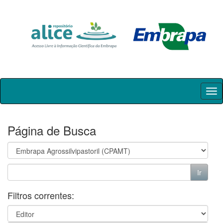
Skip
navigation
Página de Busca
Filtros correntes: