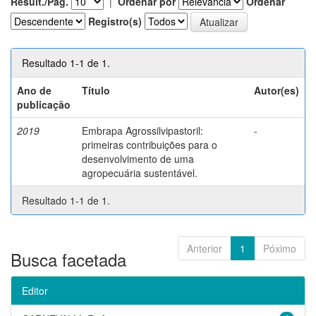
Result./Pág.
|
Ordenar por
Ordenar
Registro(s)
Resultado 1-1 de 1.
Ano de
Título
Autor(es)
publicação
2019
Embrapa Agrossilvipastoril:
-
primeiras contribuições para o
desenvolvimento de uma
agropecuária sustentável.
Resultado 1-1 de 1.
Anterior
1
Póximo
Busca facetada
Editor