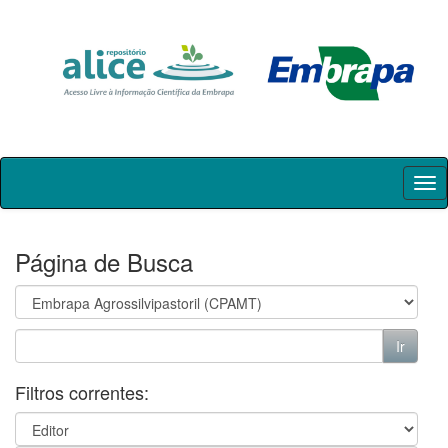
Skip
navigation
Página de Busca
Filtros correntes: