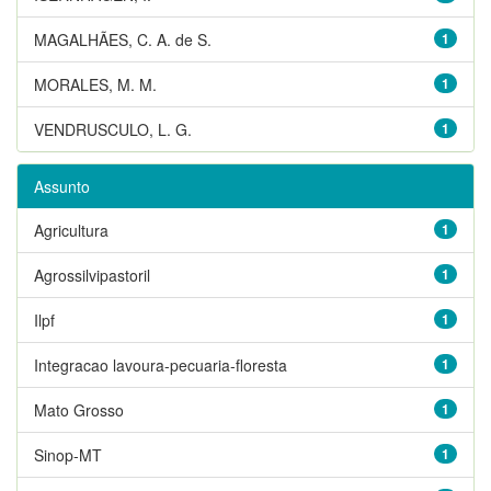
MAGALHÃES, C. A. de S.
1
MORALES, M. M.
1
VENDRUSCULO, L. G.
1
Assunto
Agricultura
1
Agrossilvipastoril
1
Ilpf
1
Integracao lavoura-pecuaria-floresta
1
Mato Grosso
1
Sinop-MT
1