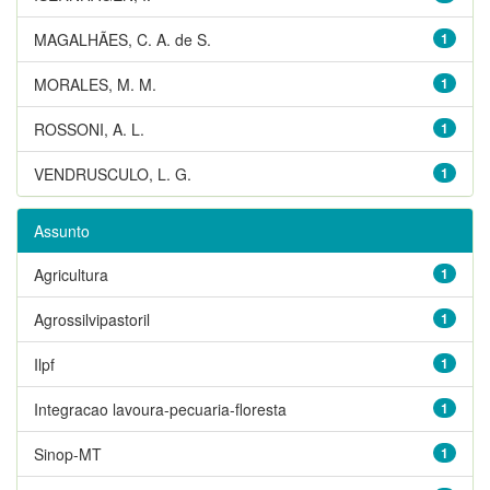
MAGALHÃES, C. A. de S.
1
MORALES, M. M.
1
ROSSONI, A. L.
1
VENDRUSCULO, L. G.
1
Assunto
Agricultura
1
Agrossilvipastoril
1
Ilpf
1
Integracao lavoura-pecuaria-floresta
1
Sinop-MT
1