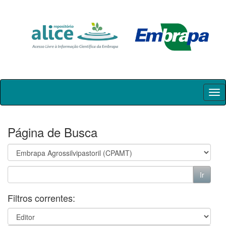
Skip
navigation
Página de Busca
Filtros correntes: