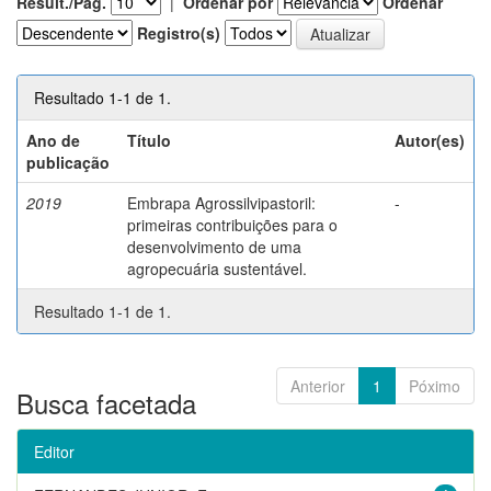
Result./Pág.
|
Ordenar por
Ordenar
Registro(s)
Resultado 1-1 de 1.
Ano de
Título
Autor(es)
publicação
2019
Embrapa Agrossilvipastoril:
-
primeiras contribuições para o
desenvolvimento de uma
agropecuária sustentável.
Resultado 1-1 de 1.
Anterior
1
Póximo
Busca facetada
Editor