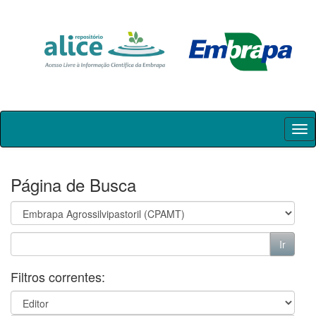
Skip
navigation
Página de Busca
Filtros correntes: