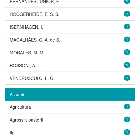
FERNANDES JUNIOR, F.
1
HOOGERHEIDE, E. S. S.
1
ISERNHAGEN, I.
1
MAGALHÃES, C. A. de S.
1
MORALES, M. M.
1
ROSSONI, A. L.
1
VENDRUSCULO, L. G.
1
Assunto
Agricultura
1
Agrossilvipastoril
1
Ilpf
1