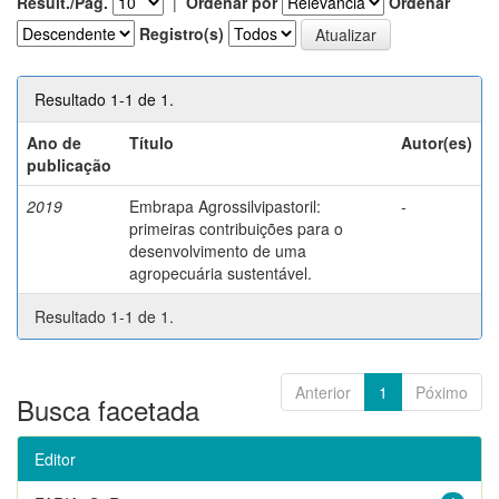
Result./Pág.
|
Ordenar por
Ordenar
Registro(s)
Resultado 1-1 de 1.
Ano de
Título
Autor(es)
publicação
2019
Embrapa Agrossilvipastoril:
-
primeiras contribuições para o
desenvolvimento de uma
agropecuária sustentável.
Resultado 1-1 de 1.
Anterior
1
Póximo
Busca facetada
Editor