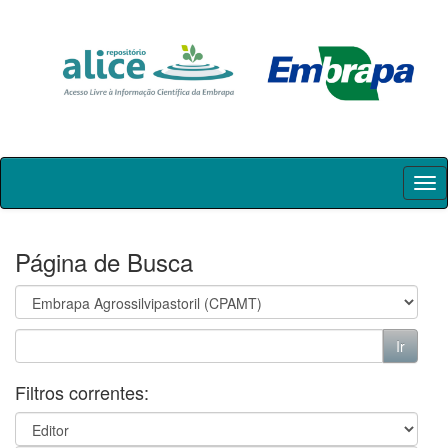
Skip
navigation
Página de Busca
Filtros correntes: