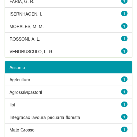
FARIA, G. R.
1
ISERNHAGEN, I.
1
MORALES, M. M.
1
ROSSONI, A. L.
1
VENDRUSCULO, L. G.
1
Assunto
Agricultura
1
Agrossilvipastoril
1
Ilpf
1
Integracao lavoura-pecuaria-floresta
1
Mato Grosso
1