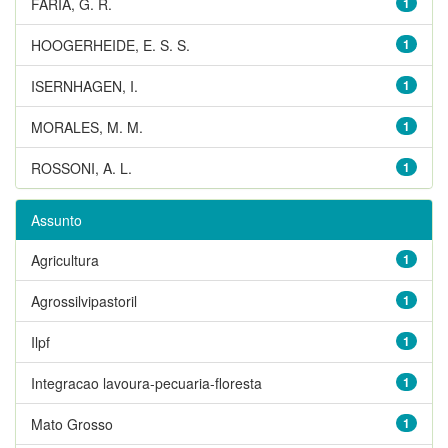
FARIA, G. R.
1
HOOGERHEIDE, E. S. S.
1
ISERNHAGEN, I.
1
MORALES, M. M.
1
ROSSONI, A. L.
1
Assunto
Agricultura
1
Agrossilvipastoril
1
Ilpf
1
Integracao lavoura-pecuaria-floresta
1
Mato Grosso
1