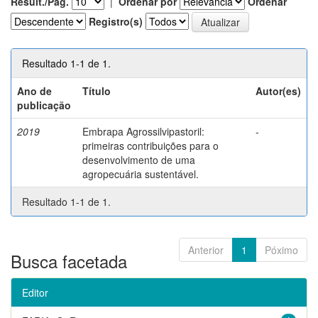
Result./Pág.
|
Ordenar por
Ordenar
Registro(s)
Resultado 1-1 de 1.
Ano de
Título
Autor(es)
publicação
2019
Embrapa Agrossilvipastoril:
-
primeiras contribuições para o
desenvolvimento de uma
agropecuária sustentável.
Resultado 1-1 de 1.
Anterior
1
Póximo
Busca facetada
Editor