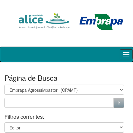
Skip
navigation
Página de Busca
Filtros correntes: