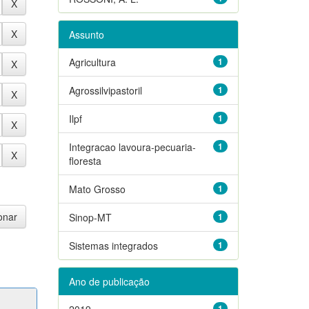
Assunto
Agricultura
1
Agrossilvipastoril
1
Ilpf
1
Integracao lavoura-pecuaria-
1
floresta
Mato Grosso
1
Sinop-MT
1
Sistemas integrados
1
Ano de publicação
2019
1