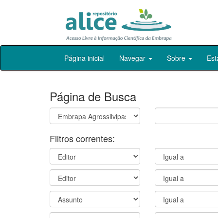
Skip
Página inicial
Navegar
Sobre
Est
navigation
Página de Busca
Filtros correntes: