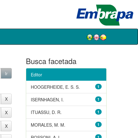
Busca facetada
Editor
HOOGERHEIDE, E. S. S.
1
ISERNHAGEN, I.
1
ITUASSU, D. R.
1
MORALES, M. M.
1
ROSSONI, A. L.
1