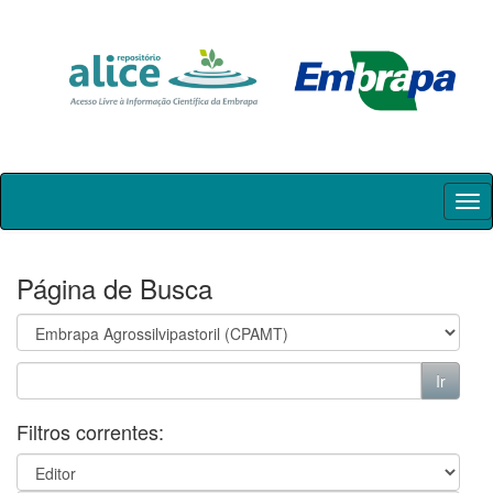
Skip
navigation
Página de Busca
Filtros correntes: