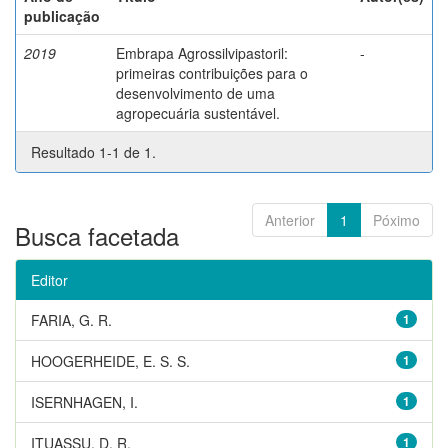
publicação
2019
Embrapa Agrossilvipastoril:
-
primeiras contribuições para o
desenvolvimento de uma
agropecuária sustentável.
Resultado 1-1 de 1.
Anterior
1
Póximo
Busca facetada
Editor
FARIA, G. R.
1
HOOGERHEIDE, E. S. S.
1
ISERNHAGEN, I.
1
ITUASSU, D. R.
1