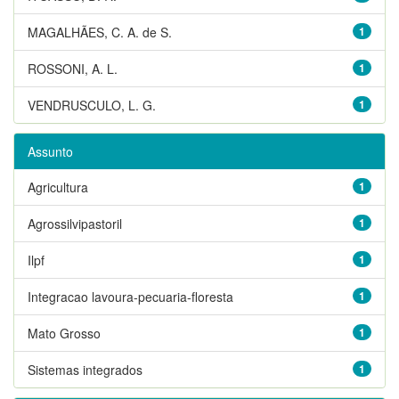
MAGALHÃES, C. A. de S.
1
ROSSONI, A. L.
1
VENDRUSCULO, L. G.
1
Assunto
Agricultura
1
Agrossilvipastoril
1
Ilpf
1
Integracao lavoura-pecuaria-floresta
1
Mato Grosso
1
Sistemas integrados
1