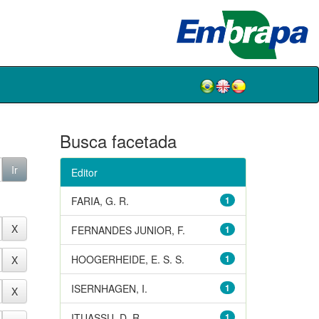
Busca facetada
Editor
FARIA, G. R.
1
FERNANDES JUNIOR, F.
1
HOOGERHEIDE, E. S. S.
1
ISERNHAGEN, I.
1
ITUASSU, D. R.
1