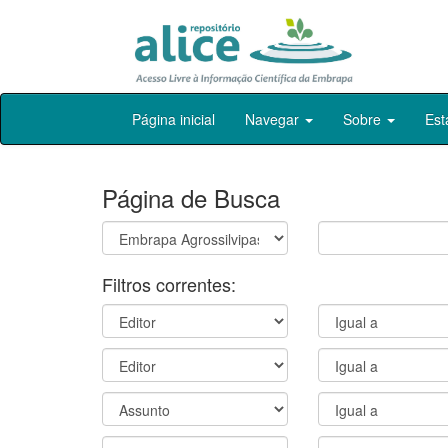
Skip
Página inicial
Navegar
Sobre
Est
navigation
Página de Busca
Filtros correntes: