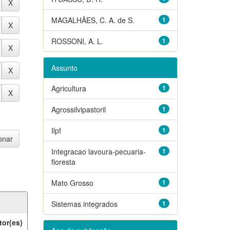
MAGALHÃES, C. A. de S.
1
ROSSONI, A. L.
1
Assunto
Agricultura
1
Agrossilvipastoril
1
Ilpf
1
Integracao lavoura-pecuaria-
1
floresta
Mato Grosso
1
Sistemas integrados
1
tor(es)