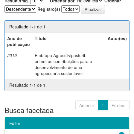
Result./Pág.
|
Ordenar por
Ordenar
Registro(s)
Resultado 1-1 de 1.
Ano de
Título
Autor(es)
publicação
2019
Embrapa Agrossilvipastoril:
-
primeiras contribuições para o
desenvolvimento de uma
agropecuária sustentável.
Resultado 1-1 de 1.
Anterior
1
Póximo
Busca facetada
Editor