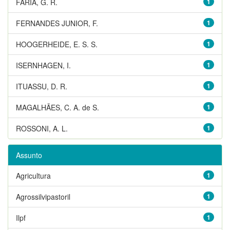
FARIA, G. R.
1
FERNANDES JUNIOR, F.
1
HOOGERHEIDE, E. S. S.
1
ISERNHAGEN, I.
1
ITUASSU, D. R.
1
MAGALHÃES, C. A. de S.
1
ROSSONI, A. L.
1
Assunto
Agricultura
1
Agrossilvipastoril
1
Ilpf
1