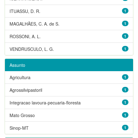
ITUASSU, D. R.
1
MAGALHÃES, C. A. de S.
1
ROSSONI, A. L.
1
VENDRUSCULO, L. G.
1
Assunto
Agricultura
1
Agrossilvipastoril
1
Integracao lavoura-pecuaria-floresta
1
Mato Grosso
1
Sinop-MT
1