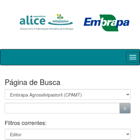
Skip
navigation
Página de Busca
Filtros correntes: