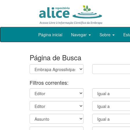
Skip
Página inicial
Navegar
Sobre
Est
navigation
Página de Busca
Filtros correntes: