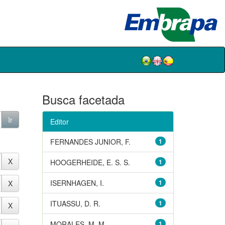
Busca facetada
Editor
FERNANDES JUNIOR, F.
1
HOOGERHEIDE, E. S. S.
1
ISERNHAGEN, I.
1
ITUASSU, D. R.
1
MORALES, M. M.
1