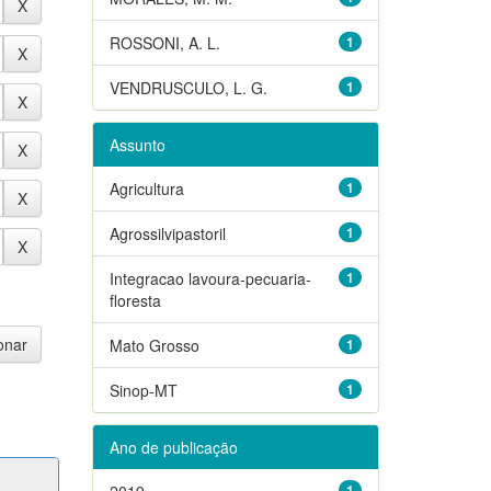
ROSSONI, A. L.
1
VENDRUSCULO, L. G.
1
Assunto
Agricultura
1
Agrossilvipastoril
1
Integracao lavoura-pecuaria-
1
floresta
Mato Grosso
1
Sinop-MT
1
Ano de publicação
2019
1