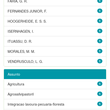
FARIA, G. R.
1
FERNANDES JUNIOR, F.
1
HOOGERHEIDE, E. S. S.
1
ISERNHAGEN, I.
1
ITUASSU, D. R.
1
MORALES, M. M.
1
VENDRUSCULO, L. G.
1
Assunto
Agricultura
1
Agrossilvipastoril
1
Integracao lavoura-pecuaria-floresta
1