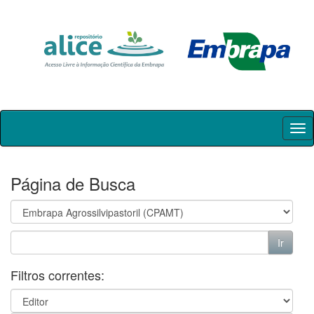
Skip
navigation
Página de Busca
Filtros correntes: