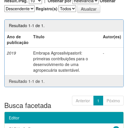
Result./Pág.
|
Ordenar por
Ordenar
Registro(s)
Resultado 1-1 de 1.
Ano de
Título
Autor(es)
publicação
2019
Embrapa Agrossilvipastoril:
-
primeiras contribuições para o
desenvolvimento de uma
agropecuária sustentável.
Resultado 1-1 de 1.
Anterior
1
Póximo
Busca facetada
Editor