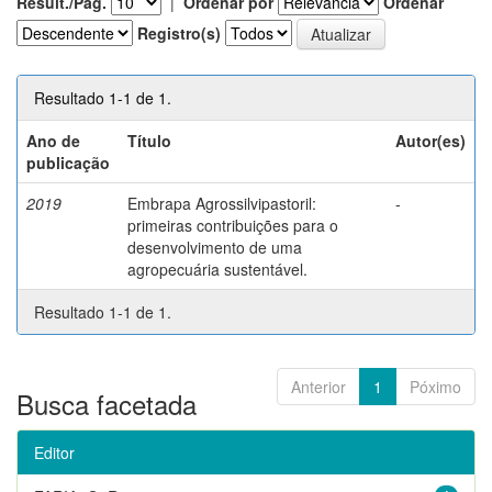
Result./Pág.
|
Ordenar por
Ordenar
Registro(s)
Resultado 1-1 de 1.
Ano de
Título
Autor(es)
publicação
2019
Embrapa Agrossilvipastoril:
-
primeiras contribuições para o
desenvolvimento de uma
agropecuária sustentável.
Resultado 1-1 de 1.
Anterior
1
Póximo
Busca facetada
Editor