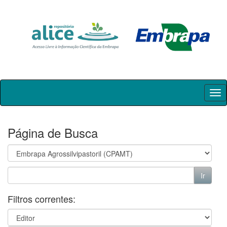
Skip
navigation
Página de Busca
Filtros correntes: