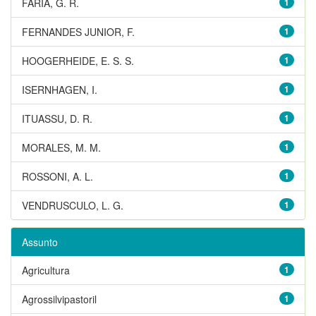
FARIA, G. R.
1
FERNANDES JUNIOR, F.
1
HOOGERHEIDE, E. S. S.
1
ISERNHAGEN, I.
1
ITUASSU, D. R.
1
MORALES, M. M.
1
ROSSONI, A. L.
1
VENDRUSCULO, L. G.
1
Assunto
Agricultura
1
Agrossilvipastoril
1