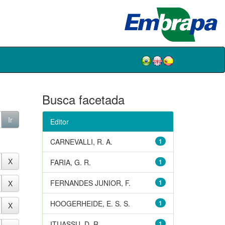
Busca facetada
Editor
CARNEVALLI, R. A.
1
FARIA, G. R.
1
FERNANDES JUNIOR, F.
1
HOOGERHEIDE, E. S. S.
1
ITUASSU, D. R.
1