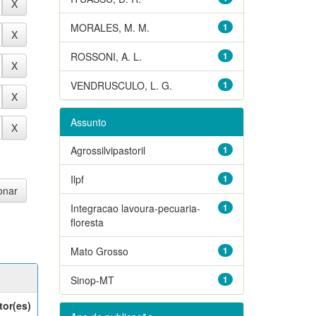
MORALES, M. M.
1
ROSSONI, A. L.
1
VENDRUSCULO, L. G.
1
Assunto
Agrossilvipastoril
1
Ilpf
1
Integracao lavoura-pecuaria-
1
floresta
Mato Grosso
1
Sinop-MT
1
tor(es)