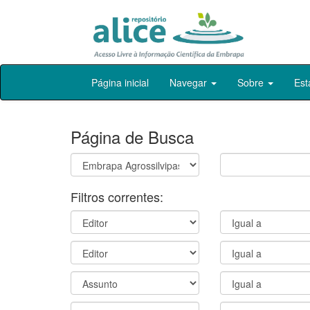
Skip
Página inicial
Navegar
Sobre
Est
navigation
Página de Busca
Filtros correntes: