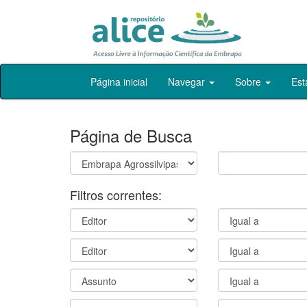
Skip
Página inicial
Navegar
Sobre
Est
navigation
Página de Busca
Filtros correntes: