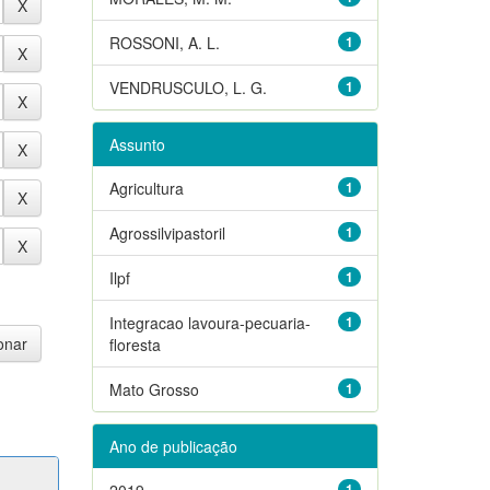
ROSSONI, A. L.
1
VENDRUSCULO, L. G.
1
Assunto
Agricultura
1
Agrossilvipastoril
1
Ilpf
1
Integracao lavoura-pecuaria-
1
floresta
Mato Grosso
1
Ano de publicação
2019
1