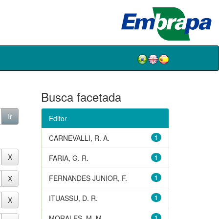
Busca facetada
Editor
CARNEVALLI, R. A.
1
FARIA, G. R.
1
FERNANDES JUNIOR, F.
1
ITUASSU, D. R.
1
MORALES, M. M.
1