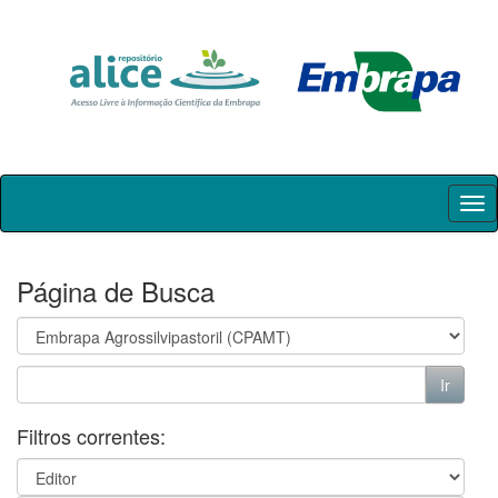
Skip
navigation
Página de Busca
Filtros correntes: