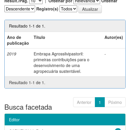
Result./Pág.
|
Ordenar por
Ordenar
Registro(s)
Resultado 1-1 de 1.
Ano de
Título
Autor(es)
publicação
2019
Embrapa Agrossilvipastoril:
-
primeiras contribuições para o
desenvolvimento de uma
agropecuária sustentável.
Resultado 1-1 de 1.
Anterior
1
Póximo
Busca facetada
Editor