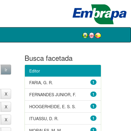
Busca facetada
Editor
FARIA, G. R.
1
FERNANDES JUNIOR, F.
1
HOOGERHEIDE, E. S. S.
1
ITUASSU, D. R.
1
MORALES, M. M.
1