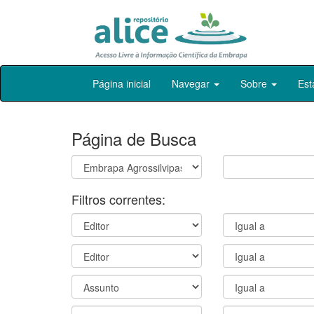
Skip
Página inicial
Navegar
Sobre
Est
navigation
Página de Busca
Filtros correntes: