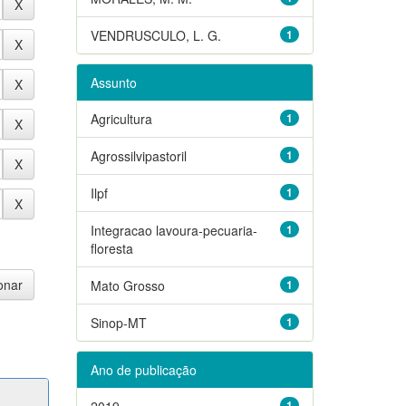
VENDRUSCULO, L. G.
1
Assunto
Agricultura
1
Agrossilvipastoril
1
Ilpf
1
Integracao lavoura-pecuaria-
1
floresta
Mato Grosso
1
Sinop-MT
1
Ano de publicação
2019
1