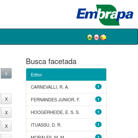
Busca facetada
Editor
CARNEVALLI, R. A.
1
FERNANDES JUNIOR, F.
1
HOOGERHEIDE, E. S. S.
1
ITUASSU, D. R.
1
MORALES, M. M.
1