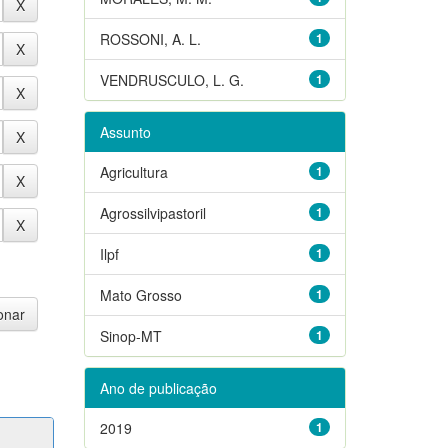
ROSSONI, A. L.
1
VENDRUSCULO, L. G.
1
Assunto
Agricultura
1
Agrossilvipastoril
1
Ilpf
1
Mato Grosso
1
Sinop-MT
1
Ano de publicação
2019
1