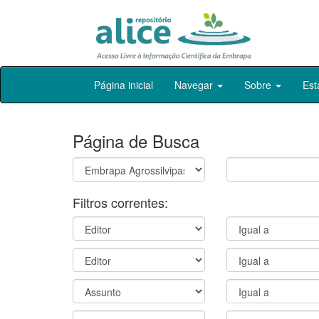
Skip
Página inicial
Navegar
Sobre
Est
navigation
Página de Busca
Filtros correntes: