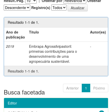
Result./Pág.
|
Ordenar por
Ordenar
Registro(s)
Resultado 1-1 de 1.
Ano de
Título
Autor(es)
publicação
2019
Embrapa Agrossilvipastoril:
-
primeiras contribuições para o
desenvolvimento de uma
agropecuária sustentável.
Resultado 1-1 de 1.
Anterior
1
Póximo
Busca facetada
Editor