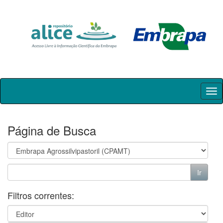
Skip
navigation
Página de Busca
Filtros correntes: