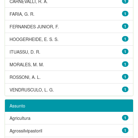
CARNEVALLI, R. A.
1
FARIA, G. R.
1
FERNANDES JUNIOR, F.
1
HOOGERHEIDE, E. S. S.
1
ITUASSU, D. R.
1
MORALES, M. M.
1
ROSSONI, A. L.
1
VENDRUSCULO, L. G.
1
Assunto
Agricultura
1
Agrossilvipastoril
1