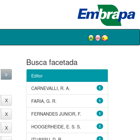
Busca facetada
Editor
CARNEVALLI, R. A.
1
FARIA, G. R.
1
FERNANDES JUNIOR, F.
1
HOOGERHEIDE, E. S. S.
1
ITUASSU, D. R.
1