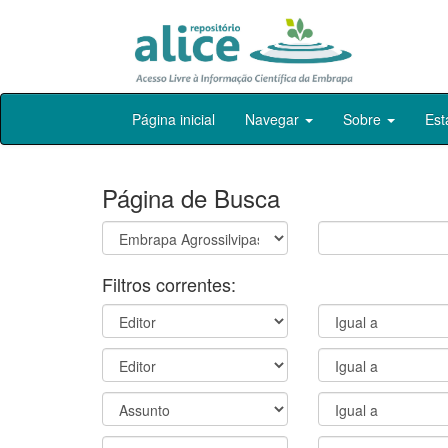
Skip
Página inicial
Navegar
Sobre
Est
navigation
Página de Busca
Filtros correntes: