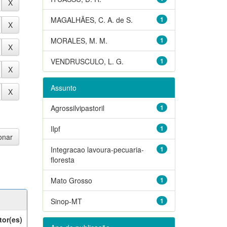
MAGALHÃES, C. A. de S.
1
MORALES, M. M.
1
VENDRUSCULO, L. G.
1
Assunto
Agrossilvipastoril
1
Ilpf
1
Integracao lavoura-pecuaria-
1
floresta
Mato Grosso
1
Sinop-MT
1
tor(es)