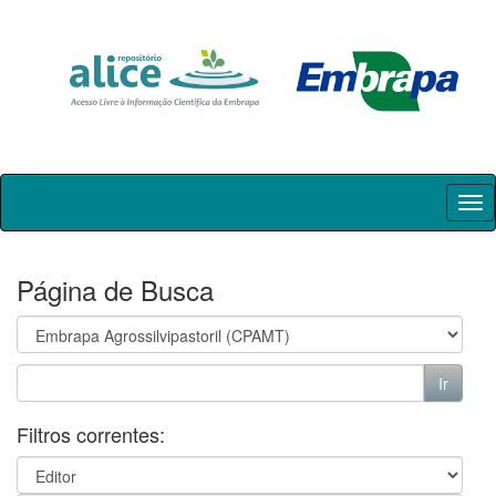
Skip
navigation
Página de Busca
Filtros correntes: