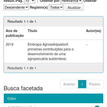
Result./Pág.
|
Ordenar por
Ordenar
Registro(s)
Resultado 1-1 de 1.
Ano de
Título
Autor(es)
publicação
2019
Embrapa Agrossilvipastoril:
-
primeiras contribuições para o
desenvolvimento de uma
agropecuária sustentável.
Resultado 1-1 de 1.
Anterior
1
Póximo
Busca facetada
Editor