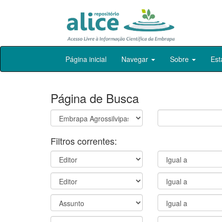
Skip
Página inicial
Navegar
Sobre
Est
navigation
Página de Busca
Filtros correntes: