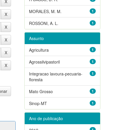
MORALES, M. M.
1
ROSSONI, A. L.
1
Assunto
Agricultura
1
Agrossilvipastoril
1
Integracao lavoura-pecuaria-
1
floresta
Mato Grosso
1
Sinop-MT
1
Ano de publicação
2019
1