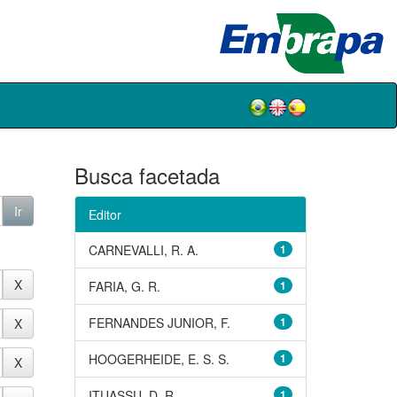
Busca facetada
Editor
CARNEVALLI, R. A.
1
FARIA, G. R.
1
FERNANDES JUNIOR, F.
1
HOOGERHEIDE, E. S. S.
1
ITUASSU, D. R.
1