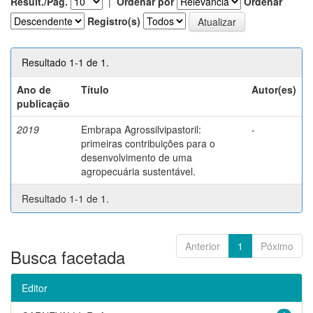
Result./Pág.
|
Ordenar por
Ordenar
Registro(s)
Resultado 1-1 de 1.
Ano de
Título
Autor(es)
publicação
2019
Embrapa Agrossilvipastoril:
-
primeiras contribuições para o
desenvolvimento de uma
agropecuária sustentável.
Resultado 1-1 de 1.
Anterior
1
Póximo
Busca facetada
Editor