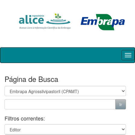
Skip
navigation
Página de Busca
Filtros correntes: