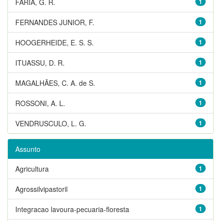
FARIA, G. R.
1
FERNANDES JUNIOR, F.
1
HOOGERHEIDE, E. S. S.
1
ITUASSU, D. R.
1
MAGALHÃES, C. A. de S.
1
ROSSONI, A. L.
1
VENDRUSCULO, L. G.
1
Assunto
Agricultura
1
Agrossilvipastoril
1
Integracao lavoura-pecuaria-floresta
1