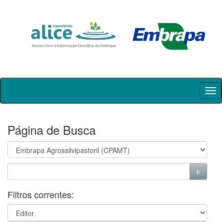
Skip
navigation
Página de Busca
Filtros correntes: