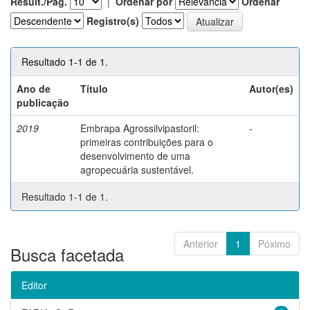
Result./Pág.
|
Ordenar por
Ordenar
Registro(s)
Resultado 1-1 de 1.
Ano de
Título
Autor(es)
publicação
2019
Embrapa Agrossilvipastoril:
-
primeiras contribuições para o
desenvolvimento de uma
agropecuária sustentável.
Resultado 1-1 de 1.
Anterior
1
Póximo
Busca facetada
Editor