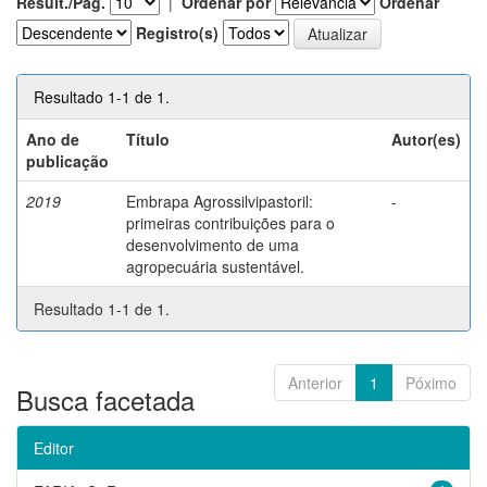
Result./Pág.
|
Ordenar por
Ordenar
Registro(s)
Resultado 1-1 de 1.
Ano de
Título
Autor(es)
publicação
2019
Embrapa Agrossilvipastoril:
-
primeiras contribuições para o
desenvolvimento de uma
agropecuária sustentável.
Resultado 1-1 de 1.
Anterior
1
Póximo
Busca facetada
Editor