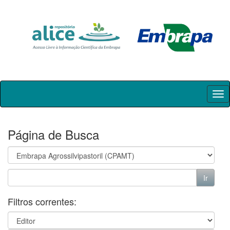
Skip
navigation
Página de Busca
Filtros correntes: