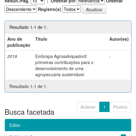
Result./Pág.
|
Ordenar por
Ordenar
Registro(s)
Resultado 1-1 de 1.
Ano de
Título
Autor(es)
publicação
2019
Embrapa Agrossilvipastoril:
-
primeiras contribuições para o
desenvolvimento de uma
agropecuária sustentável.
Resultado 1-1 de 1.
Anterior
1
Póximo
Busca facetada
Editor