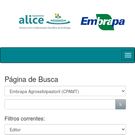
Skip
navigation
Página de Busca
Filtros correntes: