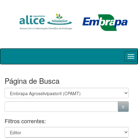
Skip
navigation
Página de Busca
Filtros correntes: