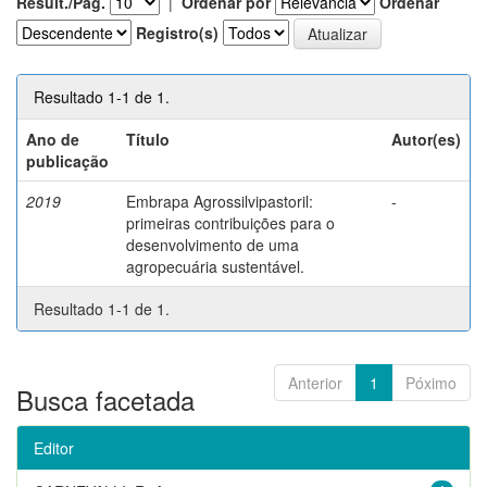
Result./Pág.
|
Ordenar por
Ordenar
Registro(s)
Resultado 1-1 de 1.
Ano de
Título
Autor(es)
publicação
2019
Embrapa Agrossilvipastoril:
-
primeiras contribuições para o
desenvolvimento de uma
agropecuária sustentável.
Resultado 1-1 de 1.
Anterior
1
Póximo
Busca facetada
Editor