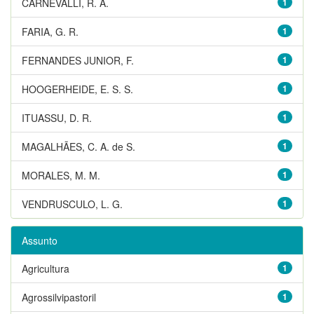
CARNEVALLI, R. A.
1
FARIA, G. R.
1
FERNANDES JUNIOR, F.
1
HOOGERHEIDE, E. S. S.
1
ITUASSU, D. R.
1
MAGALHÃES, C. A. de S.
1
MORALES, M. M.
1
VENDRUSCULO, L. G.
1
Assunto
Agricultura
1
Agrossilvipastoril
1